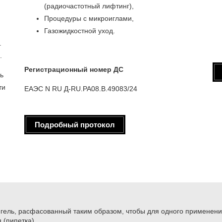
(радиочастотный лифтинг),
Процедуры с микроиглами,
Газожидкостной уход.
.
.
Регистрационный номер ДС
ь
ти
ЕАЭС N RU Д-RU.РА08.В.49083/24
Подробный протокол
 гель, расфасованный таким образом, чтобы для одного применени
 (пипетка).