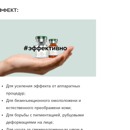
ФФЕКТ:
Для усиления эффекта от аппаратных
процедур;
Для безинъекционного омололожени и
естественного преображени кожи;
Для борьбы с пигментацией, рубцовыми
деформациями на лице;
Для ухода за свеженаложенным швом в