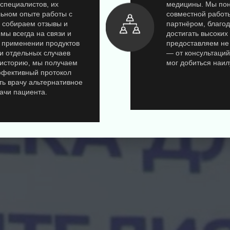
специалистов, их
медицины. Мы пон
льном опыте работы с
совместной работ
 собираем отзывы и
партнёром, благо
мы всегда на связи и
достигать высоких
м применении продуктов
предоставляем не 
ии отдельных случаев
— от консультаций
 историю, мы получаем
мог добиться наил
ффективный протокол
ть врачу альтернативное
ачи пациента.