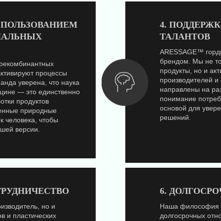
ИСПОЛЬЗОВАНИЕМ
4. ПОДДЕРЖ
НАЛЬНЫХ
ТАЛАНТОВ
ARESSAGE™ гордит
брендом. Мы не т
 рекомбинантных
продукты, но и а
активируют процессы
производителей и
анда уверена, что наука
направлены на раз
ицине — это единственно
понимание потребн
отки продуктов
основой для увер
енные природные
решений.
 человека, чтобы
чшей версии.
ТРУДНИЧЕСТВО
6. ДОЛГОСР
зводитель, но и
Наша философия о
ов и пластических
долгосрочных отн