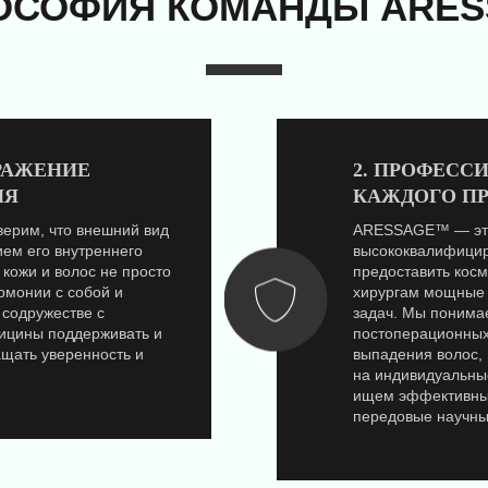
ОСОФИЯ КОМАНДЫ ARES
ТРАЖЕНИЕ
2. ПРОФЕСС
ИЯ
КАЖДОГО П
ерим, что внешний вид
ARESSAGE™ — это 
ем его внутреннего
высококвалифицир
 кожи и волос не просто
предоставить косм
армонии с собой и
хирургам мощные 
содружестве с
задач. Мы понимае
ицины поддерживать и
постоперационных
ащать уверенность и
выпадения волос,
на индивидуальны
ищем эффективные
передовые научны